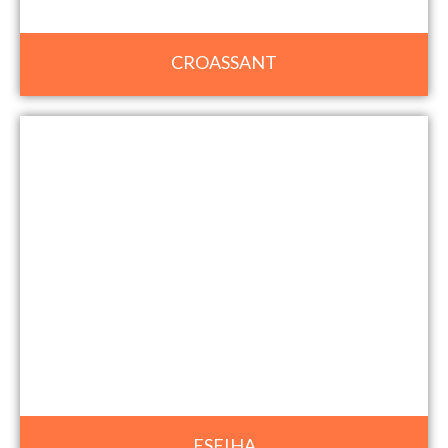
CROASSANT
ESFIHA