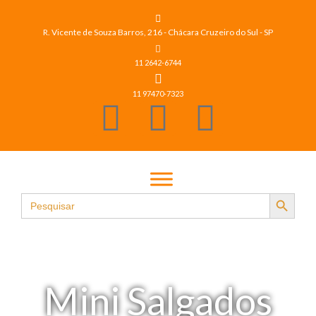
R. Vicente de Souza Barros, 216 - Chácara Cruzeiro do Sul - SP
11 2642-6744
11 97470-7323
Search Button
Search
for:
Mini Salgados