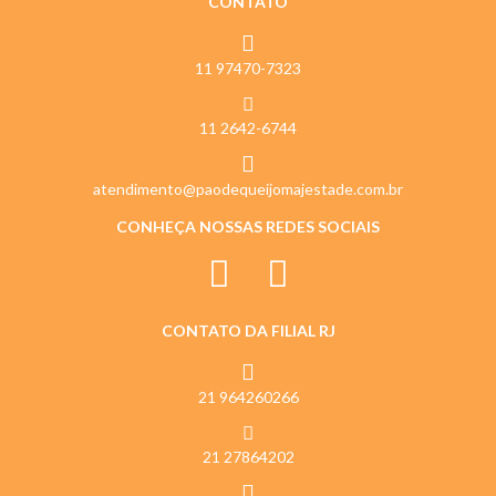
CONTATO
11 97470-7323
11 2642-6744
atendimento@paodequeijomajestade.com.br
CONHEÇA NOSSAS REDES SOCIAIS
CONTATO DA FILIAL RJ
21 964260266
21 27864202