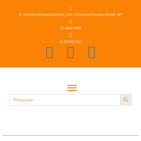
R. Vicente de Souza Barros, 216 - Chácara Cruzeiro do Sul - SP
11 2642-6744
11 97470-7323
Search Button
Search
for: