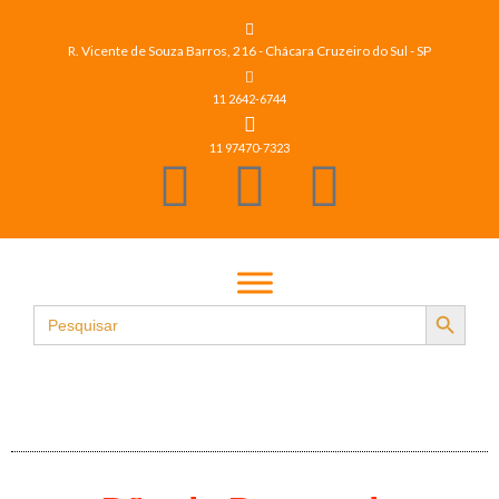
R. Vicente de Souza Barros, 216 - Chácara Cruzeiro do Sul - SP
11 2642-6744
11 97470-7323
Search Button
Search
for: