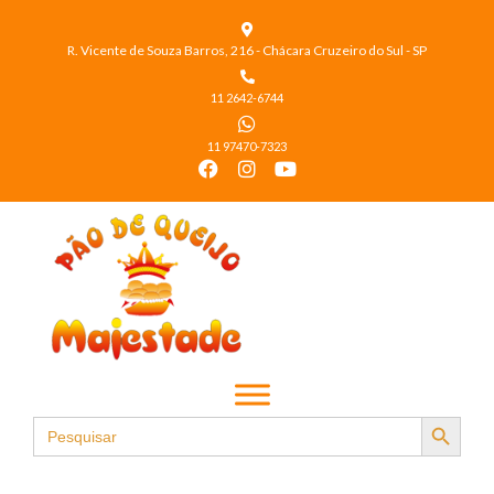
R. Vicente de Souza Barros, 216 - Chácara Cruzeiro do Sul - SP
11 2642-6744
11 97470-7323
Search Button
Search
for: