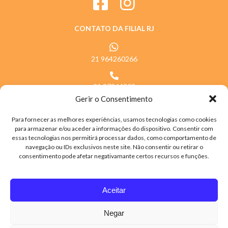
CONTATO DA FILIAL RJ
21 964260266
21 27864202
Gerir o Consentimento
Horário de atendimento das 07h às 17h
Para fornecer as melhores experiências, usamos tecnologias como cookies
para armazenar e/ou aceder a informações do dispositivo. Consentir com
essas tecnologias nos permitirá processar dados, como comportamento de
navegação ou IDs exclusivos neste site. Não consentir ou retirar o
consentimento pode afetar negativamante certos recursos e funções.
Aceitar
Todos os direitos reservados © 2021 Pão de Queijo Majestade
Negar
CNPJ: 09.258.289/0001-18