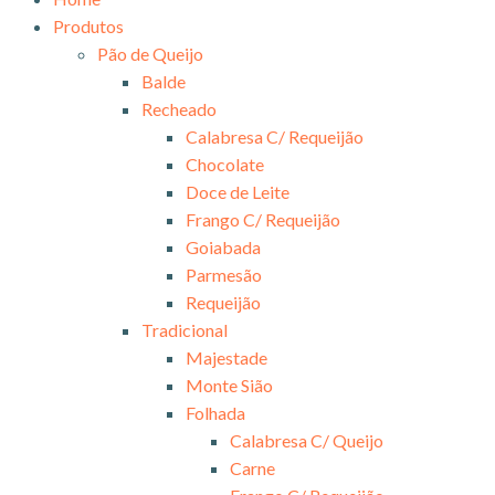
Produtos
Pão de Queijo
Balde
Recheado
Calabresa C/ Requeijão
Chocolate
Doce de Leite
Frango C/ Requeijão
Goiabada
Parmesão
Requeijão
Tradicional
Majestade
Monte Sião
Folhada
Calabresa C/ Queijo
Carne