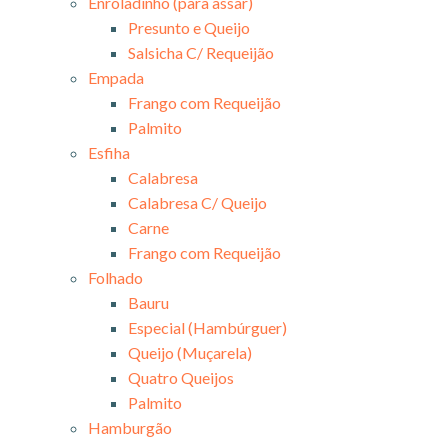
Enroladinho (para assar)
Presunto e Queijo
Salsicha C/ Requeijão
Empada
Frango com Requeijão
Palmito
Esfiha
Calabresa
Calabresa C/ Queijo
Carne
Frango com Requeijão
Folhado
Bauru
Especial (Hambúrguer)
Queijo (Muçarela)
Quatro Queijos
Palmito
Hamburgão