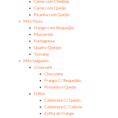
Carne com Cheddar
Carne com Queijo
Picanha com Queijo
Mini Pizza
Frango com Requeijão
Mussarela
Portuguesa
Quatro Queijos
Toscana
Mini Salgados
Croassant
Chocolate
Frango C/ Requeijão
Presunto e Queijo
Esfiha
Calabresa C/ Queijo
Calabresa C/ Cebola
Esfiha de Frango