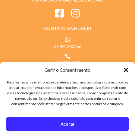
CONTATO DA FILIAL RJ
21 964260266
21 27864202
Gerir o Consentimento
Horário de atendimento das 07h às 17h
Para fornecer as melhores experiências, usamos tecnologias como cookies
para armazenar e/ou aceder a informações do dispositivo. Consentir com
essas tecnologias nos permitirá processar dados, como comportamento de
navegação ou IDs exclusivos neste site. Não consentir ou retirar o
consentimento pode afetar negativamante certos recursos e funções.
Aceitar
Todos os direitos reservados © 2021 Pão de Queijo Majestade