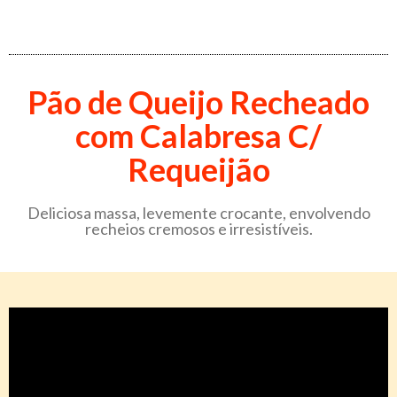
Pão de Queijo Recheado
com Calabresa C/
Requeijão
Deliciosa massa, levemente crocante, envolvendo
recheios cremosos e irresistíveis.