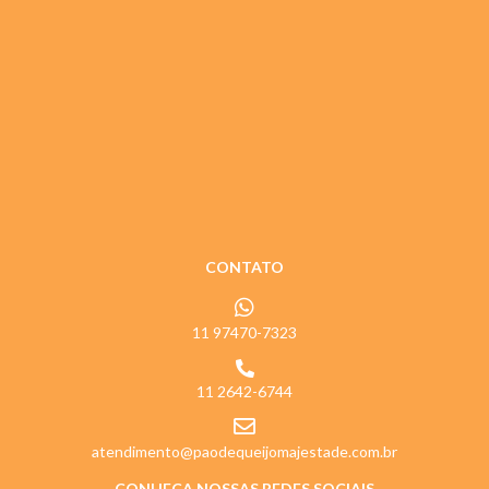
CONTATO
11 97470-7323
11 2642-6744
atendimento@paodequeijomajestade.com.br
CONHEÇA NOSSAS REDES SOCIAIS