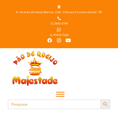
R. Vicente de Souza Barros, 216 - Chácara Cruzeiro do Sul - SP
11 2642-6744
11 97470-7323
Search Button
Search
for: