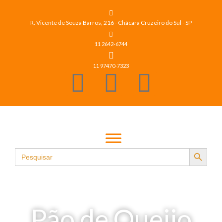
R. Vicente de Souza Barros, 216 - Chácara Cruzeiro do Sul - SP
11 2642-6744
11 97470-7323
Search Button
Search
for:
Pão de Queijo