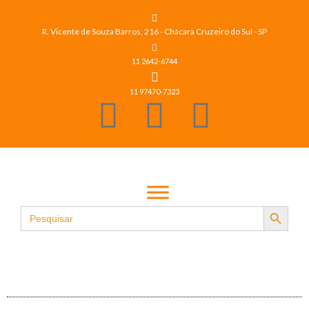
R. Vicente de Souza Barros, 216 - Chácara Cruzeiro do Sul - SP
11 2642-6744
11 97470-7323
Search Button
Search
for: