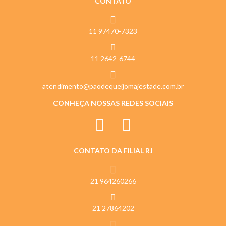
CONTATO
11 97470-7323
11 2642-6744
atendimento@paodequeijomajestade.com.br
CONHEÇA NOSSAS REDES SOCIAIS
CONTATO DA FILIAL RJ
21 964260266
21 27864202